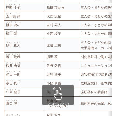
おざき ちふゆ
尾崎 千冬
髙橋 ひかる
主人公・まどかの医学
いがらし しょう
五十嵐 翔
大西 流星
主人公・まどかの医学
ももき けんと
桃木 健斗
吉村 界人
主人公・まどかの同期
よこかわ もえ
横川 萌
小西 桜子
主人公・まどかの同期
主人公・まどかの恋人
すなだ なおと
砂田 直人
渡邊 圭祐
大手電機メーカーの技
とおやま みずき
遠山 瑞希
堀田 茜
消化器外科で働く先輩
さくらい ゆうき
桜井 勇気
佐野 弘樹
コミュニケーション能
ただ いちろう
多田 一朗
岩男 海史
9時5時厳守で帰る2年
もりやま しんいち
森山 真一
小松 利昌
放射線技師。基本的に
うしじま あいこ
牛島 藍子
信川 清順
泌尿器科の看護師。一
板倉 俊之
のぐち まさる
野口 優
精神科医の先輩。あま
スクロールできます
（インパルス）
森田 哲矢
はしぐち けんた