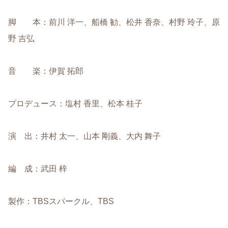
脚 本：前川 洋一、船橋 勧、松井 香奈、村野 玲子、原
野 吉弘
音 楽：伊賀 拓郎
プロデュース：塩村 香里、松本 桂子
演 出：井村 太一、山本 剛義、大内 舞子
編 成：武田 梓
製作：TBSスパークル、TBS