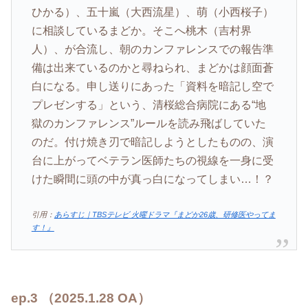
ひかる）、五十嵐（大西流星）、萌（小西桜子）
に相談しているまどか。そこへ桃木（吉村界
人）、が合流し、朝のカンファレンスでの報告準
備は出来ているのかと尋ねられ、まどかは顔面蒼
白になる。申し送りにあった「資料を暗記し空で
プレゼンする」という、清桜総合病院にある“地
獄のカンファレンス”ルールを読み飛ばしていた
のだ。付け焼き刃で暗記しようとしたものの、演
台に上がってベテラン医師たちの視線を一身に受
けた瞬間に頭の中が真っ白になってしまい…！？
引用：
あらすじ｜TBSテレビ 火曜ドラマ『まどか26歳、研修医やってま
す！』
ep.3 （2025.1.28 OA）