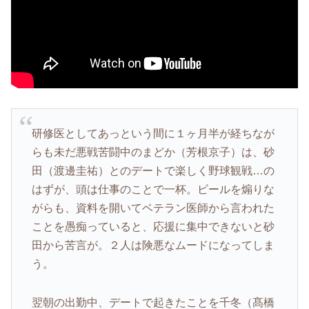
研修医としてあっという間に１ヶ月半が経ちなが
らも未だ悪戦苦闘中のまどか（芳根京子）は、砂
田（渡邊圭祐）とのデートで楽しく野球観戦…の
はずが、頭は仕事のことで一杯。ビールを煽りな
がらも、資料を開いてベテラン医師から言われた
ことを愚痴っていると、応援に集中できないと砂
田から苦言が。２人は険悪なムードになってしま
う。
翌朝の出勤中、デートで起きたことを千冬（髙橋