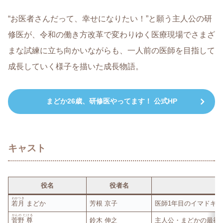
“お医者さんだって、幸せになりたい！”と願う主人公の研
修医が、令和の働き方改革で変わりゆく医療現場でさまざ
まな試練に立ち向かいながらも、一人前の医師を目指して
成長していく様子を描いた成長物語。
まどか26歳、研修医やってます！ 公式HP
キャスト
役名
役者名
わかつき
若月
まどか
芳根 京子
医師1年目のイマドキ
かんの たける
菅野 尊
鈴木 伸之
主人公・まどかの最初