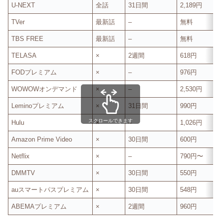
U-NEXT
全話
31日間
2,189円
TVer
最新話
–
無料
TBS FREE
最新話
–
無料
TELASA
×
2週間
618円
FODプレミアム
×
–
976円
WOWOWオンデマンド
×
–
2,530円
Leminoプレミアム
×
31日間
990円
スクロールできます
Hulu
×
–
1,026円
Amazon Prime Video
×
30日間
600円
Netflix
×
–
790円〜
DMMTV
×
30日間
550円
auスマートパスプレミアム
×
30日間
548円
ABEMAプレミアム
×
2週間
960円