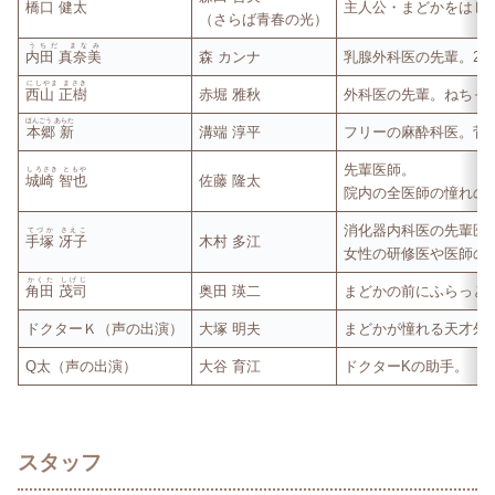
橋口 健太
主人公・まどかをはじ
（さらば青春の光）
うちだ まなみ
内田 真奈美
森 カンナ
乳腺外科医の先輩。2
にしやま まさき
西山 正樹
赤堀 雅秋
外科医の先輩。ねちっ
ほんごう あらた
本郷 新
溝端 淳平
フリーの麻酔科医。菅
先輩医師。
しろさき ともや
城崎 智也
佐藤 隆太
院内の全医師の憧れの
消化器内科医の先輩医
てづか さえこ
手塚 冴子
木村 多江
女性の研修医や医師の
かくた しげじ
角田 茂司
奥田 瑛二
まどかの前にふらっと
ドクターＫ（声の出演）
大塚 明夫
まどかが憧れる天才外
Q太（声の出演）
大谷 育江
ドクターKの助手。
スタッフ