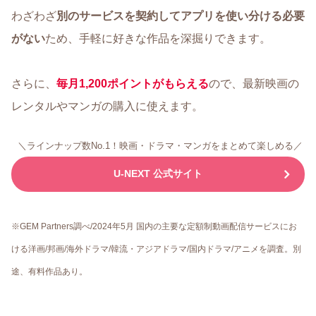
わざわざ
別のサービスを契約してアプリを使い分ける必要
がない
ため、手軽に好きな作品を深掘りできます。
さらに、
毎⽉1,200ポイントがもらえる
ので、最新映画の
レンタルやマンガの購⼊に使えます。
＼ラインナップ数No.1！映画・ドラマ・マンガをまとめて楽しめる／
U-NEXT 公式サイト
※GEM Partners調べ/2024年5⽉ 国内の主要な定額制動画配信サービスにお
ける洋画/邦画/海外ドラマ/韓流・アジアドラマ/国内ドラマ/アニメを調査。別
途、有料作品あり。