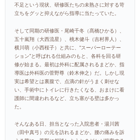
不足という現状、研修医たちの未熟さに対する苛
立ちをグッと抑えながら指導に当たっていた。
そして同期の研修医・尾崎千冬（髙橋ひかる）、
五十嵐翔（大西流星）、桃木健斗（吉村界人）、
横川萌（小西桜子）と共に、“スーパーローテー
ション”と呼ばれる仕組みのもと、各科を回る研
修が始まる。最初は外科に配属されるまどか、指
導医は外科医の菅野尊（鈴木伸之）だ。しかし現
実は希望とは裏腹で、点滴の針がうまく刺せな
い、手術中にトイレに行きたくなる、おまけに看
護師に間違われるなど、立ち塞がる壁は多かっ
た。
そんなある日、担当となった入院患者・湯川茜
（田中真弓）の元を訪れるまどか。腰の痛みを訴