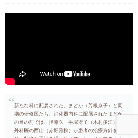
新たな科に配属された、まどか（芳根京子）と同
期の研修医たち。消化器内科に配属されたまどか
の目の前では、指導医・手塚冴子（木村多江）と
外科医の西山（赤堀雅秋）が患者の治療方針を巡