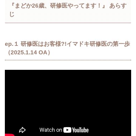
『まどか26歳、研修医やってます！』 あらす
じ
ep.１ 研修医はお客様?!イマドキ研修医の第一歩
（2025.1.14 OA）