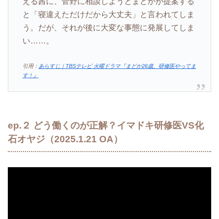
える茜に、菅野に相談しようとまどかが提案する
と「寝違えただけだから大丈夫」と言われてしま
う。だが、それが後に大変な事態に発展してしま
い……。
引用：
あらすじ｜TBSテレビ 火曜ドラマ『まどか26歳、研修医やってま
す！』
ep.２ どう働くのが正解？イマドキ研修医VS化
石オヤジ（2025.1.21 OA）