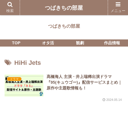
つばきちの部屋
検索
メニュー
つばきちの部屋
TOP
オタ活
観劇
作品情報
HiHi Jets
髙橋海人 主演・井上瑞稀出演ドラマ
ドラマ
『95(キュウゴー)』配信サービスまとめ｜
原作や主題歌情報も！
2024.05.14