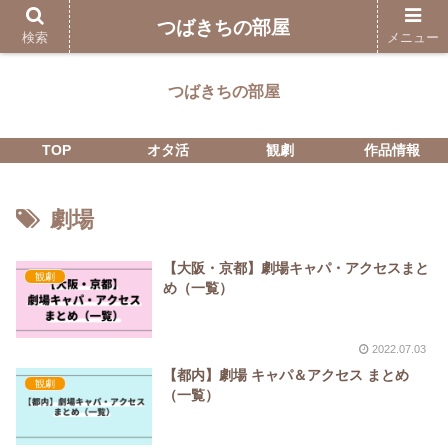
つばきちの部屋
検索
メニュー
つばきちの部屋
TOP
オタ活
観劇
作品情報
劇場
【大阪・京都】劇場キャパ・アクセスまと
観劇
め（一覧）
2022.07.03
【都内】劇場 キャパ＆アクセス まとめ
観劇
（一覧）