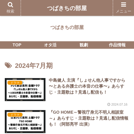
つばきちの部屋
検索
メニュー
つばきちの部屋
TOP
オタ活
観劇
作品情報
2024年7月期
中島健人 主演『しょせん他人事ですから
ドラマ
〜とある弁護士の本音の仕事〜』あらす
じ・主題歌は？見逃し配信も！
2024.07.16
『GO HOME～警視庁身元不明人相談室
ドラマ
～』あらすじ・主題歌は？見逃し配信情報
も！（阿部亮平 出演）